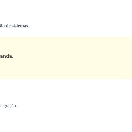
ão de sistemas
.
manda.
tegração.