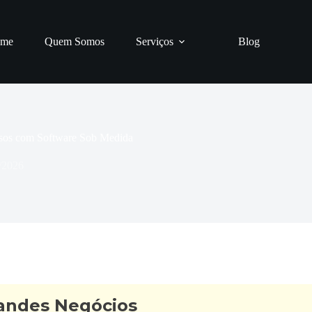
me
Quem Somos
Serviços
Blog
ssos com Software Sob Medida
/2026
randes Negócios