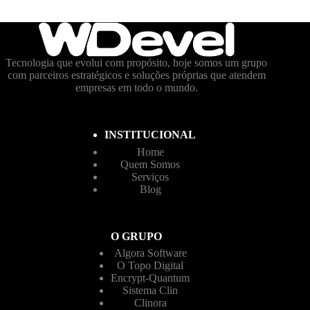
Tecnologia que evolui com propósito, hoje somos um grupo
com parceiros estratégicos e soluções próprias que atendem
empresas em todo o mundo.
INSTITUCIONAL
Home
Quem Somos
Serviços
Blog
O GRUPO
Algora Software
O Topo Digital
Encrypt-Quantum
Sistema Clin
Clinora