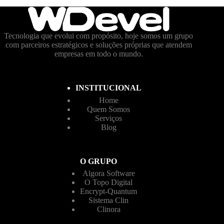
Tecnologia que evolui com propósito, hoje somos um grupo
com parceiros estratégicos e soluções próprias que atendem
empresas em todo o mundo.
INSTITUCIONAL
Home
Quem Somos
Serviços
Blog
O GRUPO
Algora Software
O Topo Digital
Encrypt-Quantum
Sistema Clin
Clinora