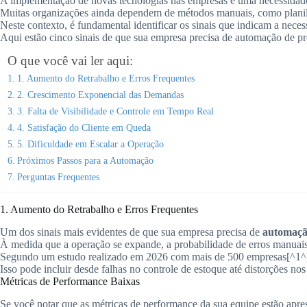
A implementação de novas tecnologias nas empresas é uma necessidade
Muitas organizações ainda dependem de métodos manuais, como planilh
Neste contexto, é fundamental identificar os sinais que indicam a nece
Aqui estão cinco sinais de que sua empresa precisa de automação de pr
O que você vai ler aqui:
1. Aumento do Retrabalho e Erros Frequentes
2. Crescimento Exponencial das Demandas
3. Falta de Visibilidade e Controle em Tempo Real
4. Satisfação do Cliente em Queda
5. Dificuldade em Escalar a Operação
Próximos Passos para a Automação
Perguntas Frequentes
1. Aumento do Retrabalho e Erros Frequentes
Um dos sinais mais evidentes de que sua empresa precisa de
automaçã
À medida que a operação se expande, a probabilidade de erros manuais 
Segundo um estudo realizado em 2026 com mais de 500 empresas[^1^],
Isso pode incluir desde falhas no controle de estoque até distorções nos 
Métricas de Performance Baixas
Se você notar que as métricas de performance da sua equipe estão apres