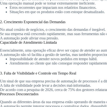
Uma operação manual pode se tornar extremamente ineficiente.
Erros recorrentes que impactam nos relatórios financeiros.
Situações em que os produtos estão com estoque desatualizado.
2. Crescimento Exponencial das Demandas
No atual cenário de negócios, o crescimento das demandas é inegável.
Se sua empresa está crescendo rapidamente, mas suas ferramentas não 
A automação pode aliviar essa pressão.
Capacidade de Atendimento Limitada
Essencialmente, uma operação eficaz deve ser capaz de atender ao au
A automação não só facilita a gestão de tarefas, mas também proporciona
Impossibilidade de atender novos pedidos em tempo hábil.
Atendimento ao cliente que não consegue responder rapidamente 
3. Falta de Visibilidade e Controle em Tempo Real
Um sinal de que sua empresa precisa de automação de processos é a d
A falta de visibilidade pode levar a decisões mal-informadas.
De acordo com a pesquisa de 2026, cerca de 75% dos gestores relatar
Processos Desconectados
Quando as diferentes áreas da sua empresa estão operando de maneira d
A automação permite integrar processos e centralizar dados, disponibi