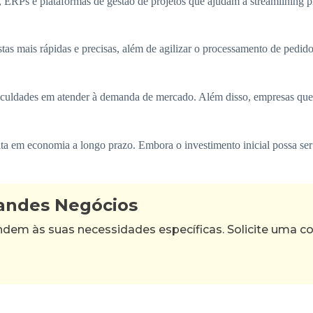
ERPs e plataformas de gestão de projetos que ajudam a streamlining 
tas mais rápidas e precisas, além de agilizar o processamento de pedid
ificuldades em atender à demanda de mercado. Além disso, empresas qu
ta em economia a longo prazo. Embora o investimento inicial possa ser 
randes Negócios
m às suas necessidades específicas. Solicite uma con