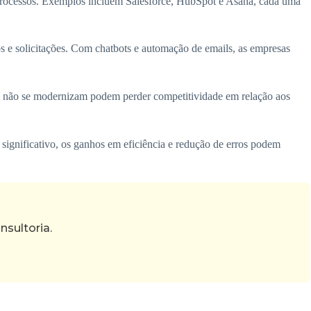
processos. Exemplos incluem Salesforce, HubSpot e Asana, cada uma
os e solicitações. Com chatbots e automação de emails, as empresas
e não se modernizam podem perder competitividade em relação aos
significativo, os ganhos em eficiência e redução de erros podem
sultoria.