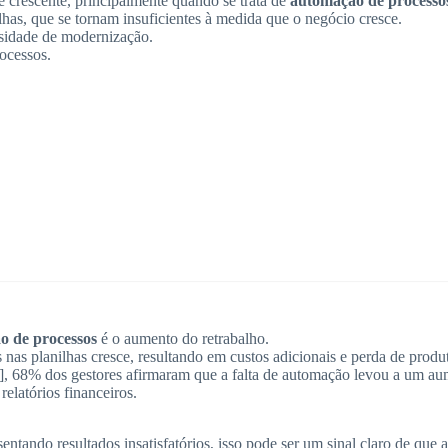
 crescente, principalmente quando se trata de
automação de processo
as, que se tornam insuficientes à medida que o negócio cresce.
ssidade de modernização.
ocessos.
o de processos
é o aumento do retrabalho.
nas planilhas cresce, resultando em custos adicionais e perda de produ
 68% dos gestores afirmaram que a falta de automação levou a um aum
relatórios financeiros.
entando resultados insatisfatórios, isso pode ser um sinal claro de qu