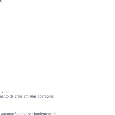
s
.
tividade.
ento de erros em suas operações.
e a automação deve ser implementada.