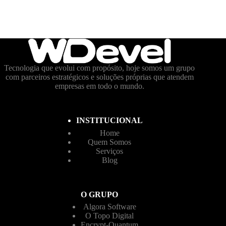
Tecnologia que evolui com propósito, hoje somos um grupo
com parceiros estratégicos e soluções próprias que atendem
empresas em todo o mundo.
INSTITUCIONAL
Home
Quem Somos
Serviços
Blog
O GRUPO
Algora Software
O Topo Digital
Encrypt-Quantum