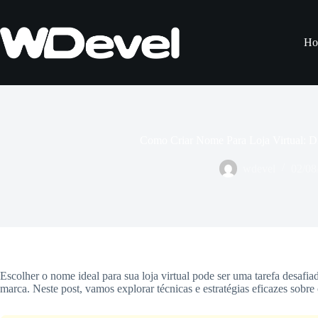
Pular
para
o
Ho
conteúdo
Como Criar Nome Para Loja Virtual: Dic
wdevel
02/08
Escolher o nome ideal para sua loja virtual pode ser uma tarefa desaf
marca. Neste post, vamos explorar técnicas e estratégias eficazes sobr