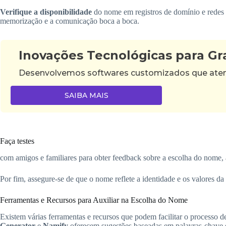
Verifique a disponibilidade
do nome em registros de domínio e redes 
memorização e a comunicação boca a boca.
Inovações Tecnológicas para G
Desenvolvemos softwares customizados que atende
SAIBA MAIS
Faça testes
com amigos e familiares para obter feedback sobre a escolha do nome, av
Por fim, assegure-se de que o nome reflete a identidade e os valores d
Ferramentas e Recursos para Auxiliar na Escolha do Nome
Existem várias ferramentas e recursos que podem facilitar o processo d
Generator
e
Namify
oferecem sugestões baseadas em palavras-chave 