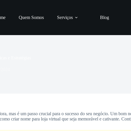
me
Quem Somos
Serviços
Blog
as e Estratégias
/2024
iadora, mas é um passo crucial para o sucesso do seu negócio. Um bom n
e como criar nome para loja virtual que seja memorável e cativante. Con