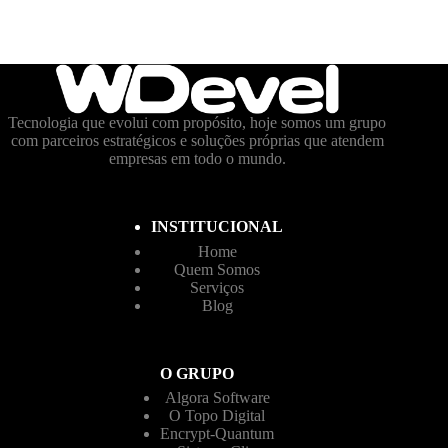
Tecnologia que evolui com propósito, hoje somos um grupo
com parceiros estratégicos e soluções próprias que atendem
empresas em todo o mundo.
INSTITUCIONAL
Home
Quem Somos
Serviços
Blog
O GRUPO
Algora Software
O Topo Digital
Encrypt-Quantum