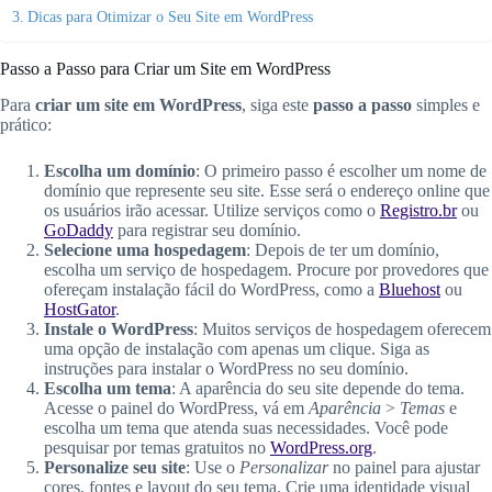
Dicas para Otimizar o Seu Site em WordPress
Passo a Passo para Criar um Site em WordPress
Para
criar um site em WordPress
, siga este
passo a passo
simples e
prático:
Escolha um domínio
: O primeiro passo é escolher um nome de
domínio que represente seu site. Esse será o endereço online que
os usuários irão acessar. Utilize serviços como o
Registro.br
ou
GoDaddy
para registrar seu domínio.
Selecione uma hospedagem
: Depois de ter um domínio,
escolha um serviço de hospedagem. Procure por provedores que
ofereçam instalação fácil do WordPress, como a
Bluehost
ou
HostGator
.
Instale o WordPress
: Muitos serviços de hospedagem oferecem
uma opção de instalação com apenas um clique. Siga as
instruções para instalar o WordPress no seu domínio.
Escolha um tema
: A aparência do seu site depende do tema.
Acesse o painel do WordPress, vá em
Aparência
>
Temas
e
escolha um tema que atenda suas necessidades. Você pode
pesquisar por temas gratuitos no
WordPress.org
.
Personalize seu site
: Use o
Personalizar
no painel para ajustar
cores, fontes e layout do seu tema. Crie uma identidade visual