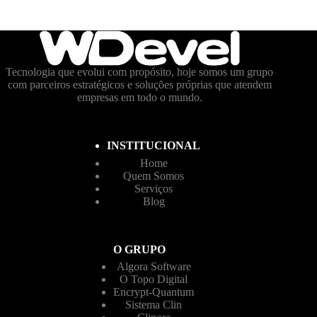
Tecnologia que evolui com propósito, hoje somos um grupo
com parceiros estratégicos e soluções próprias que atendem
empresas em todo o mundo.
INSTITUCIONAL
Home
Quem Somos
Serviços
Blog
O GRUPO
Algora Software
O Topo Digital
Encrypt-Quantum
Sistema Clin