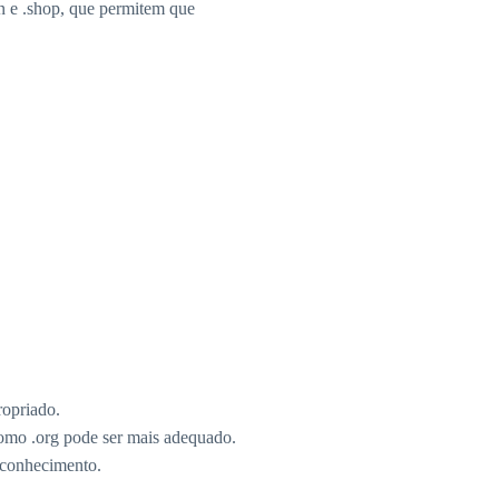
gn e .shop, que permitem que
ropriado.
omo .org pode ser mais adequado.
econhecimento.