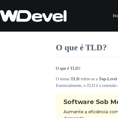
Pular
para
o
Ho
conteúdo
O que é TLD?
O que é TLD?
O termo
TLD
refere-se a
Top-Level
Essencialmente, o TLD é a extensão do
Software Sob M
Aumente a eficiência co