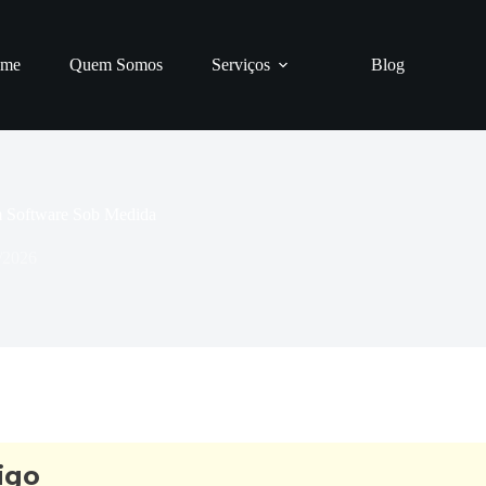
me
Quem Somos
Serviços
Blog
m Software Sob Medida
/2026
igo