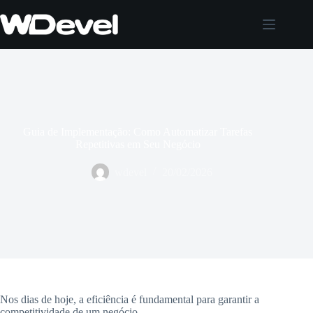
Pular
para
o
conteúdo
Guia de Implementação: Como Automatizar Tarefas
Repetitivas em Seu Negócio
wdevel
20/02/2026
Nos dias de hoje, a eficiência é fundamental para garantir a
competitividade de um negócio.