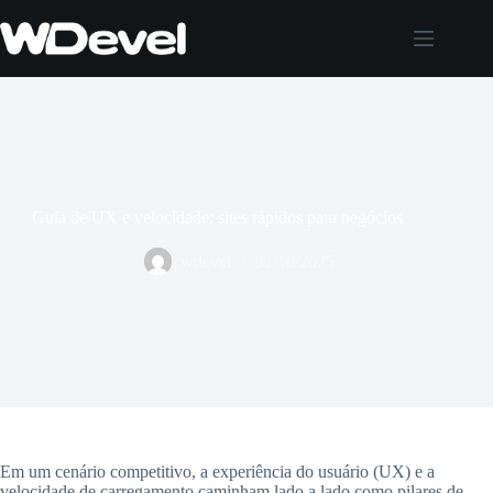
Pular
para
o
conteúdo
Guia de UX e velocidade: sites rápidos para negócios
wdevel
31/10/2025
Em um cenário competitivo, a experiência do usuário (UX) e a
velocidade de carregamento caminham lado a lado como pilares de