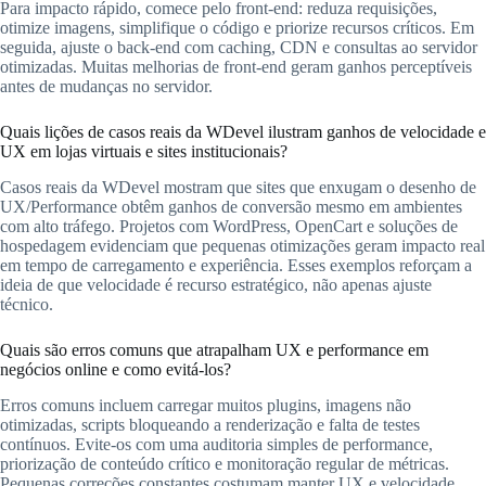
Para impacto rápido, comece pelo front-end: reduza requisições,
otimize imagens, simplifique o código e priorize recursos críticos. Em
seguida, ajuste o back-end com caching, CDN e consultas ao servidor
otimizadas. Muitas melhorias de front-end geram ganhos perceptíveis
antes de mudanças no servidor.
Quais lições de casos reais da WDevel ilustram ganhos de velocidade e
UX em lojas virtuais e sites institucionais?
Casos reais da WDevel mostram que sites que enxugam o desenho de
UX/Performance obtêm ganhos de conversão mesmo em ambientes
com alto tráfego. Projetos com WordPress, OpenCart e soluções de
hospedagem evidenciam que pequenas otimizações geram impacto real
em tempo de carregamento e experiência. Esses exemplos reforçam a
ideia de que velocidade é recurso estratégico, não apenas ajuste
técnico.
Quais são erros comuns que atrapalham UX e performance em
negócios online e como evitá-los?
Erros comuns incluem carregar muitos plugins, imagens não
otimizadas, scripts bloqueando a renderização e falta de testes
contínuos. Evite-os com uma auditoria simples de performance,
priorização de conteúdo crítico e monitoração regular de métricas.
Pequenas correções constantes costumam manter UX e velocidade