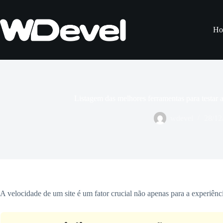
Pular
para
o
Ho
conteúdo
Listagem das melhores ferramentas para testar 
wdevel
28/12
A velocidade de um site é um fator crucial não apenas para a experiê