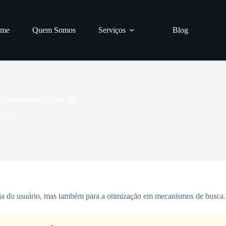
me
Quem Somos
Serviços
Blog
a performance do seu site
/2025
ncia do usuário, mas também para a otimização em mecanismos de busca.