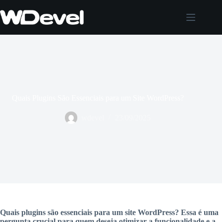
Pular
para
o
conteúdo
Quais Plugins São Essenciais para um Site WordPress?
wdevel
23/09/2025
Quais plugins são essenciais para um site WordPress? Essa é uma
pergunta crucial para quem deseja otimizar a funcionalidade e a