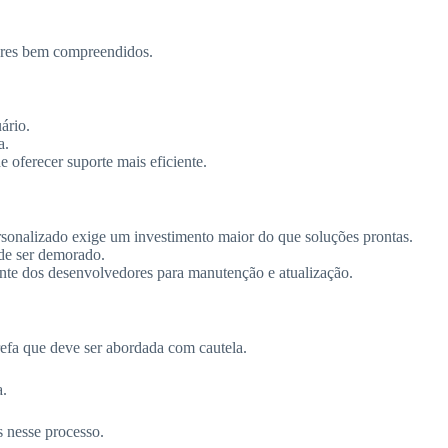
tores bem compreendidos.
ário.
a.
oferecer suporte mais eficiente.
onalizado exige um investimento maior do que soluções prontas.
de ser demorado.
nte dos desenvolvedores para manutenção e atualização.
refa que deve ser abordada com cautela.
a.
s nesse processo.