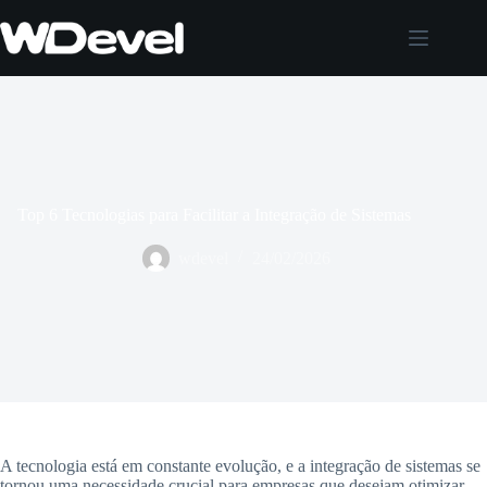
Pular
para
o
conteúdo
Top 6 Tecnologias para Facilitar a Integração de Sistemas
wdevel
24/02/2026
A tecnologia está em constante evolução, e a integração de sistemas se
tornou uma necessidade crucial para empresas que desejam otimizar