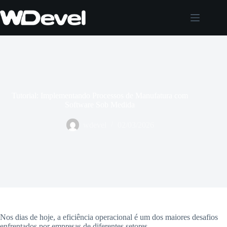
Pular
para
o
conteúdo
Tutorial: Implementando Processos de Manufatura com
Software Sob Medida
wdevel
02/03/2026
Nos dias de hoje, a eficiência operacional é um dos maiores desafios
enfrentados por empresas de diferentes setores.