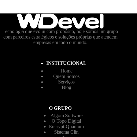
Tecnologia que evolui com propósito, hoje somos um grupo
com parceiros estratégicos e soluções próprias que atendem
empresas em todo o mundo.
INSTITUCIONAL
Home
Quem Somos
Serviços
Blog
O GRUPO
Algora Software
O Topo Digital
Encrypt-Quantum
Sistema Clin