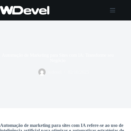
Pular
para
o
conteúdo
Automação de Marketing para Sites com IA: Transforme seu
Negócio
wdevel
02/10/2025
Automação de marketing para sites com IA refere-se ao uso de
inteligência artificial para otimizar e automatizar estratégias de