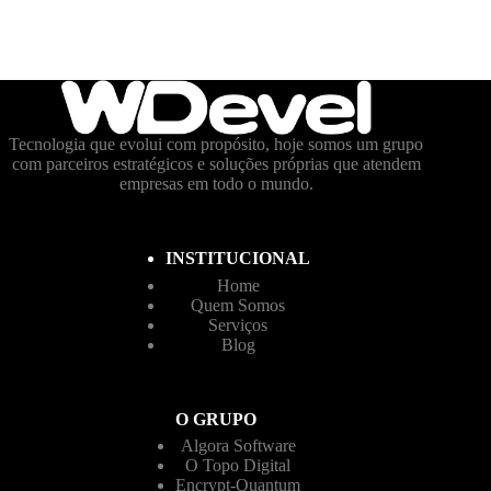
Tecnologia que evolui com propósito, hoje somos um grupo
com parceiros estratégicos e soluções próprias que atendem
empresas em todo o mundo.
INSTITUCIONAL
Home
Quem Somos
Serviços
Blog
O GRUPO
Algora Software
O Topo Digital
Encrypt-Quantum