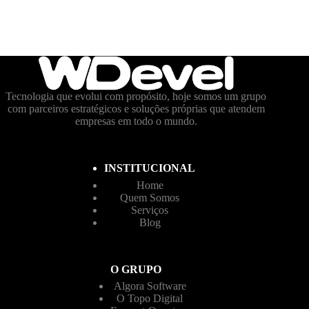
Tecnologia que evolui com propósito, hoje somos um grupo
com parceiros estratégicos e soluções próprias que atendem
empresas em todo o mundo.
INSTITUCIONAL
Home
Quem Somos
Serviços
Blog
O GRUPO
Algora Software
O Topo Digital