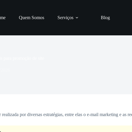
me
Quem Somos
Serviços
Blog
is para promoção de site
/2026
realizada por diversas estratégias, entre elas o e-mail marketing e as re