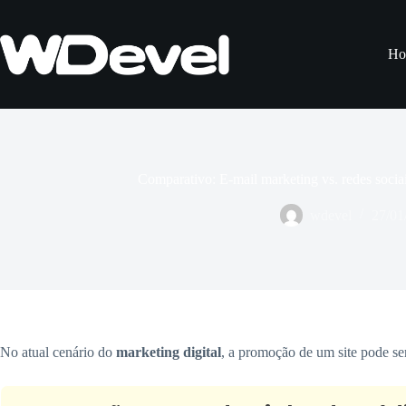
Pular
para
o
Ho
conteúdo
Comparativo: E-mail marketing vs. redes socia
wdevel
27/01
No atual cenário do
marketing digital
, a promoção de um site pode ser 