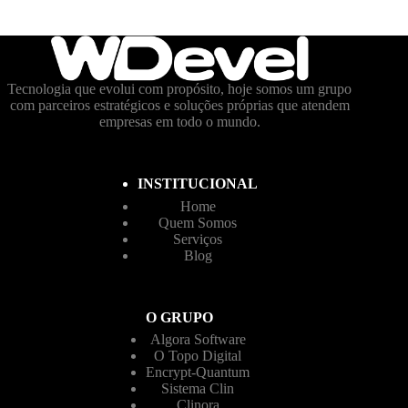
Tecnologia que evolui com propósito, hoje somos um grupo
com parceiros estratégicos e soluções próprias que atendem
empresas em todo o mundo.
INSTITUCIONAL
Home
Quem Somos
Serviços
Blog
O GRUPO
Algora Software
O Topo Digital
Encrypt-Quantum
Sistema Clin
Clinora