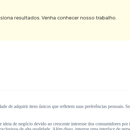
ona resultados. Venha conhecer nosso trabalho.
dade de adquirir itens únicos que refletem suas preferências pessoais. S
e ideia de negócio devido ao crescente interesse dos consumidores por 
xclusivos de alta qualidade. Além disso, integrar uma interface de pers