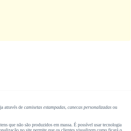
eja através de
camisetas estampadas
,
canecas personalizadas
ou
itens que não são produzidos em massa. É possível usar tecnologia
onalização no site permite que os clientes visualizem como ficará o