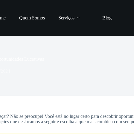
me
Quem Somos
Serviços
Blog
portunidades Lucrativas
/2024
meçar? Não se preocupe! Você está no lugar certo para descobrir oportu
ções que destacamos a seguir e escolha a que mais combina com seu per