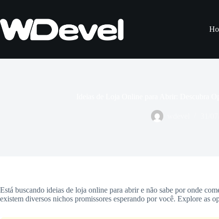
Pular
para
o
Ho
conteúdo
Ideias de Loja Online para Abrir: Descubra O
wdevel
31/07
Está buscando ideias de loja online para abrir e não sabe por onde co
existem diversos nichos promissores esperando por você. Explore as op