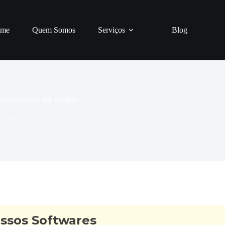
me
Quem Somos
Serviços
Blog
e em software sob medida
/2026
ossos Softwares