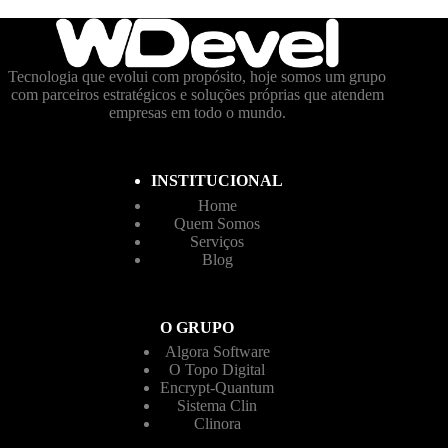
Tecnologia que evolui com propósito, hoje somos um grupo
com parceiros estratégicos e soluções próprias que atendem
empresas em todo o mundo.
INSTITUCIONAL
Home
Quem Somos
Serviços
Blog
O GRUPO
Algora Software
O Topo Digital
Encrypt-Quantum
Sistema Clin
Clinora