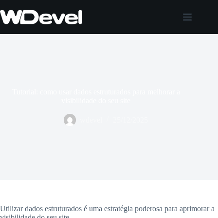
Pular
para
o
conteúdo
Tutorial: como usar dados estruturados para melhorar a
visibilidade do seu site
wdevel
25/12/2025
Utilizar dados estruturados é uma estratégia poderosa para aprimorar a
visibilidade do seu site.