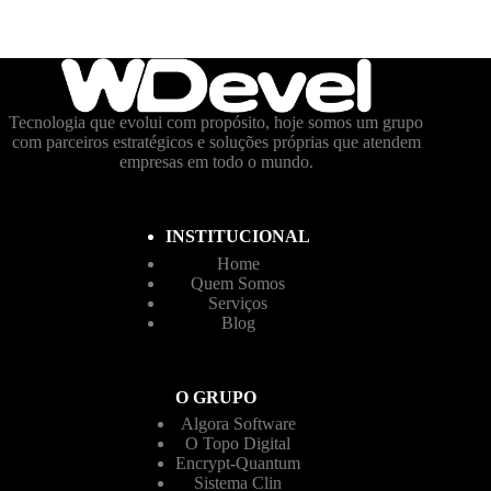
Tecnologia que evolui com propósito, hoje somos um grupo
com parceiros estratégicos e soluções próprias que atendem
empresas em todo o mundo.
INSTITUCIONAL
Home
Quem Somos
Serviços
Blog
O GRUPO
Algora Software
O Topo Digital
Encrypt-Quantum
Sistema Clin