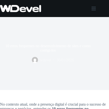
Pular
para
o
conteúdo
10 erros frequentes no desenvolvimento de sites e como
corrigi-los
wdevel
30/01/2026
No contexto atual, onde a presença digital é crucial para o sucesso de
empresas e negócios, entender os
10 erros frequentes no