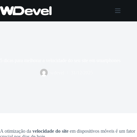
Pular
para
o
conteúdo
5 dicas para melhorar a velocidade do seu site em smartphones
wdevel
31/12/2025
A otimização da
velocidade do site
em dispositivos móveis é um fator
crucial nos dias de hoje.