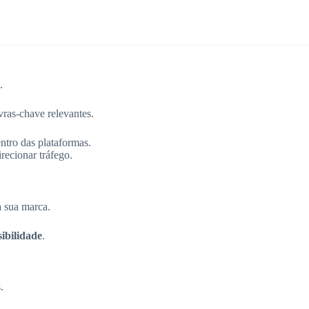
.
vras-chave relevantes.
ntro das plataformas.
irecionar tráfego.
à sua marca.
sibilidade
.
.