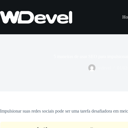
Pular
para
o
Ho
conteúdo
5 maneiras de usar SEO para impulsionar 
wdevel
01/02
Impulsionar suas redes sociais pode ser uma tarefa desafiadora em meio