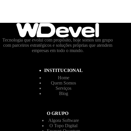
Tecnologia que evolui com propósito, hoje somos um grupo
com parceiros estratégicos e soluções próprias que atendem
empresas em todo o mundo.
INSTITUCIONAL
Home
Quem Somos
Serviços
Blog
O GRUPO
Algora Software
O Topo Digital
Encrypt-Quantum