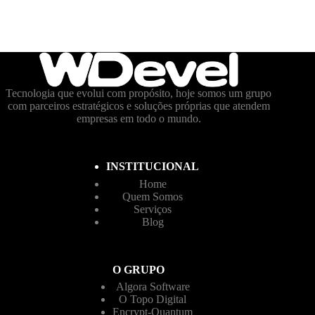
Tecnologia que evolui com propósito, hoje somos um grupo
com parceiros estratégicos e soluções próprias que atendem
empresas em todo o mundo.
INSTITUCIONAL
Home
Quem Somos
Serviços
Blog
O GRUPO
Algora Software
O Topo Digital
Encrypt-Quantum