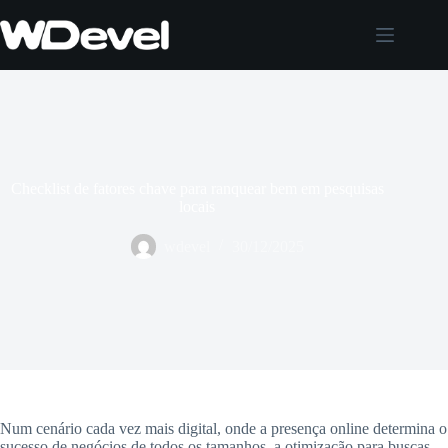
Pular
para
o
conteúdo
Checklist de fatores chave para ranquear bem em pesquisas
locais
wdevel
30/12/2025
Num cenário cada vez mais digital, onde a presença online determina o
sucesso de negócios de todos os tamanhos, a otimização para buscas