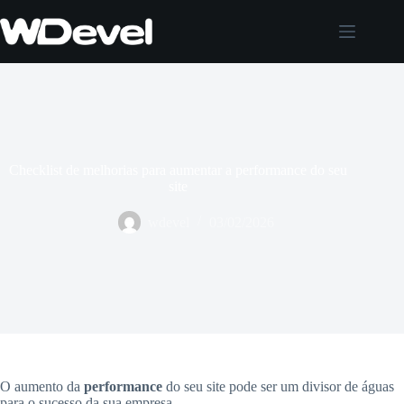
Pular
para
o
conteúdo
Checklist de melhorias para aumentar a performance do seu
site
wdevel
03/02/2026
O aumento da
performance
do seu site pode ser um divisor de águas
para o sucesso da sua empresa.