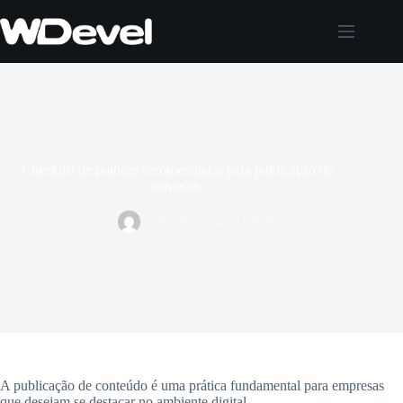
Pular
para
o
conteúdo
Checklist de práticas recomendadas para publicação de
conteúdo
wdevel
24/01/2026
A publicação de conteúdo é uma prática fundamental para empresas
que desejam se destacar no ambiente digital.