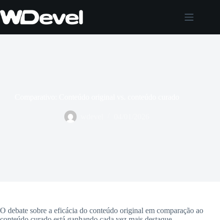
Pular
para
o
conteúdo
Comparativo: Conteúdo original vs. conteúdo curado
wdevel
04/01/2026
O debate sobre a eficácia do conteúdo original em comparação ao
conteúdo curado está ganhando cada vez mais destaque.