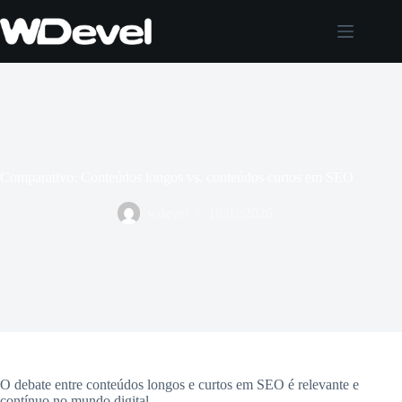
Pular
para
o
conteúdo
Comparativo: Conteúdos longos vs. conteúdos curtos em SEO
wdevel
19/01/2026
O debate entre conteúdos longos e curtos em SEO é relevante e
contínuo no mundo digital.