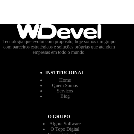
Tecnologia que evolui com propósito, hoje somos um grupo
com parceiros estratégicos e soluções próprias que atendem
empresas em todo o mundo.
INSTITUCIONAL
Home
Quem Somos
Serviços
Blog
O GRUPO
Algora Software
O Topo Digital