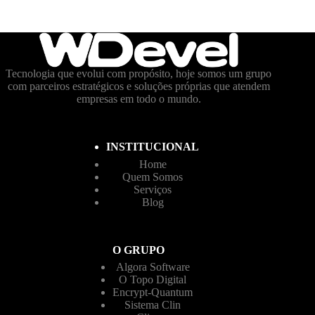
Tecnologia que evolui com propósito, hoje somos um grupo
com parceiros estratégicos e soluções próprias que atendem
empresas em todo o mundo.
INSTITUCIONAL
Home
Quem Somos
Serviços
Blog
O GRUPO
Algora Software
O Topo Digital
Encrypt-Quantum
Sistema Clin