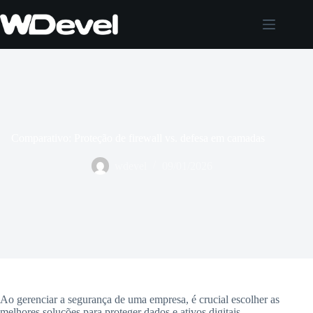
Pular
para
o
conteúdo
Comparativo: Proteção de firewall vs. defesa em camadas
wdevel
09/01/2026
Ao gerenciar a segurança de uma empresa, é crucial escolher as
melhores soluções para proteger dados e ativos digitais.