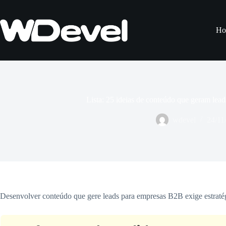
Pular
para
o
Ho
conteúdo
Lista: 25 ideias de conteúdo que geram lea
wdevel
24/11
Desenvolver conteúdo que gere leads para empresas B2B exige estratégi