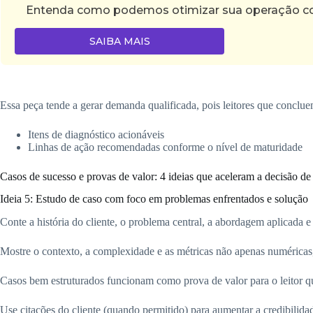
Entenda como podemos otimizar sua operação com 
SAIBA MAIS
Essa peça tende a gerar demanda qualificada, pois leitores que conclue
Itens de diagnóstico acionáveis
Linhas de ação recomendadas conforme o nível de maturidade
Casos de sucesso e provas de valor: 4 ideias que aceleram a decisão d
Ideia 5: Estudo de caso com foco em problemas enfrentados e solução
Conte a história do cliente, o problema central, a abordagem aplicada e 
Mostre o contexto, a complexidade e as métricas não apenas numérica
Casos bem estruturados funcionam como prova de valor para o leitor 
Use citações do cliente (quando permitido) para aumentar a credibilida