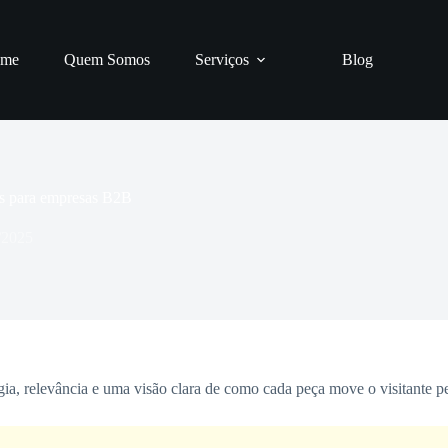
me
Quem Somos
Serviços
Blog
ds para empresas B2B
/2025
a, relevância e uma visão clara de como cada peça move o visitante pe