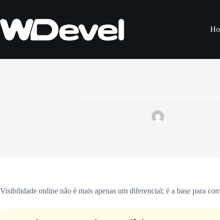
Pular
para
o
Ho
conteúdo
Lista de elementos essenciais de SEO on-page
wdevel
01/12
Visibilidade online não é mais apenas um diferencial; é a base para conv