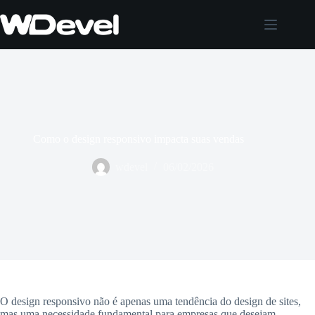
Pular
para
o
conteúdo
Como o design responsivo impacta suas vendas
wdevel
06/02/2026
O design responsivo não é apenas uma tendência do design de sites,
mas uma necessidade fundamental para empresas que desejam