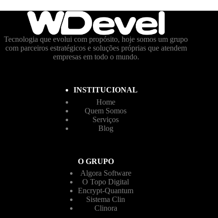
Tecnologia que evolui com propósito, hoje somos um grupo
com parceiros estratégicos e soluções próprias que atendem
empresas em todo o mundo.
INSTITUCIONAL
Home
Quem Somos
Serviços
Blog
O GRUPO
Algora Software
O Topo Digital
Encrypt-Quantum
Sistema Clin
Clinora