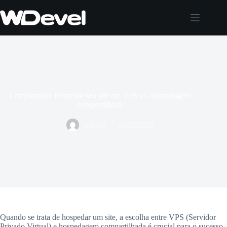
Pular
para
o
conteúdo
Comparativo: hospedar seu site em VPS vs. hospedagem
compartilhada
wdevel
28/12/2025
Quando se trata de hospedar um site, a escolha entre VPS (Servidor
Privado Virtual) e hospedagem compartilhada é crucial para o sucesso