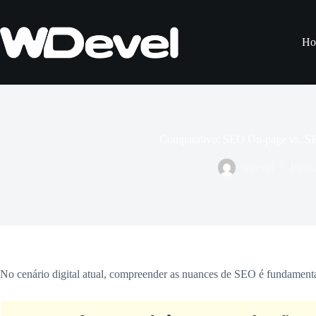
Pular
para
o
Ho
conteúdo
Comparativo: SEO On-page vs. S
wdevel
10/01
No cenário digital atual, compreender as nuances de SEO é fundament